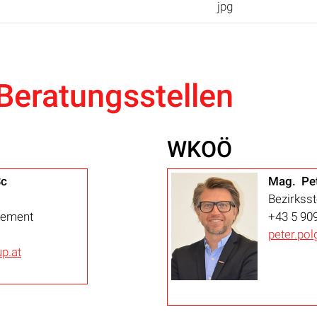
jpg
Beratungsstellen
WKOÖ
Sc
Mag. Pet
Bezirksst
gement
+43 5 90
peter.po
p.at