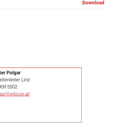
Download
er Polgar
ellenleiter Linz
909 5502
lgar@wkooe.at