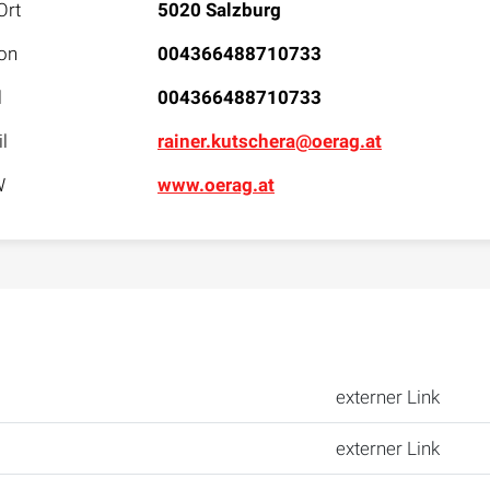
Ort
5020 Salzburg
on
004366488710733
l
004366488710733
l
rainer.kutschera@oerag.at
W
www.oerag.at
externer Link
externer Link