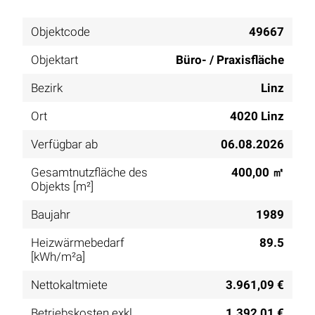
Objektcode
49667
Objektart
Büro- / Praxisfläche
Bezirk
Linz
Ort
4020 Linz
Verfügbar ab
06.08.2026
Gesamtnutzfläche des
400,00 ㎡
Objekts [m²]
Baujahr
1989
Heizwärmebedarf
89.5
[kWh/m²a]
Nettokaltmiete
3.961,09 €
Betriebskosten exkl.
1.392,01 €