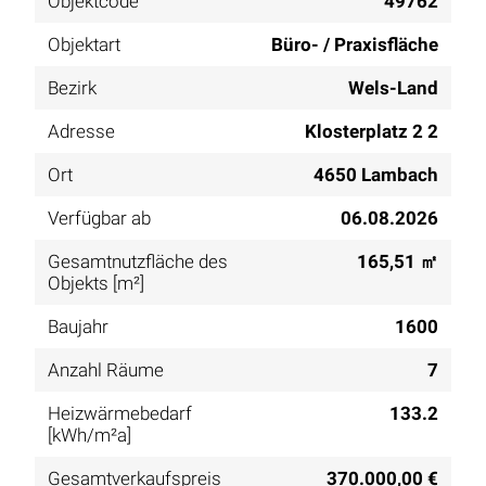
Objektcode
49762
Objektart
Büro- / Praxisfläche
Bezirk
Wels-Land
Adresse
Klosterplatz 2 2
Ort
4650 Lambach
Verfügbar ab
06.08.2026
Gesamtnutzfläche des
165,51 ㎡
Objekts [m²]
Baujahr
1600
Anzahl Räume
7
Heizwärmebedarf
133.2
[kWh/m²a]
Gesamtverkaufspreis
370.000,00 €