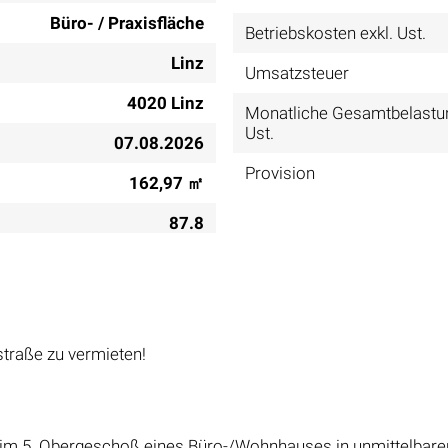
Büro- / Praxisfläche
Betriebskosten exkl. Ust.
Linz
Umsatzsteuer
4020 Linz
Monatliche Gesamtbelastun
Ust.
07.08.2026
Provision
162,97 ㎡
87.8
straße zu vermieten!
h im 5. Obergeschoß eines Büro-/Wohnhauses in unmittelbare