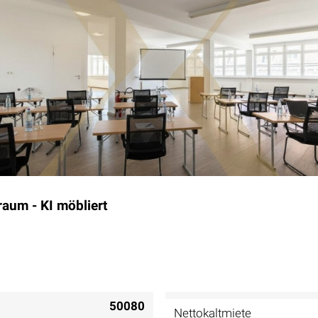
aum - KI möbliert
50080
Nettokaltmiete