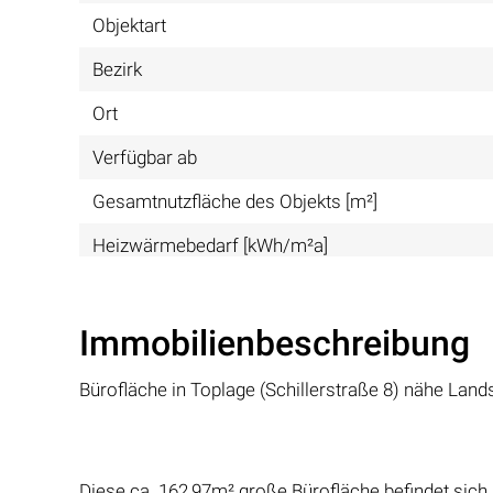
Objektart
Bezirk
Ort
Verfügbar ab
Gesamtnutzfläche des Objekts [m²]
Heizwärmebedarf [kWh/m²a]
Immobilienbeschreibung
Bürofläche in Toplage (Schillerstraße 8) nähe Land
Diese ca. 162,97m² große Bürofläche befindet sic