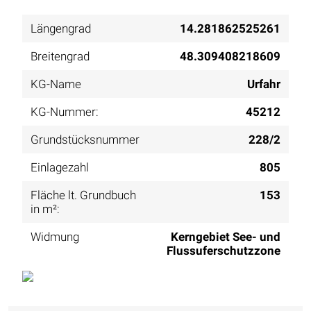
Längengrad
14.281862525261
Breitengrad
48.309408218609
KG-Name
Urfahr
KG-Nummer:
45212
Grundstücksnummer
228/2
Einlagezahl
805
Fläche lt. Grundbuch
153
in m²:
Widmung
Kerngebiet See- und
Flussuferschutzzone