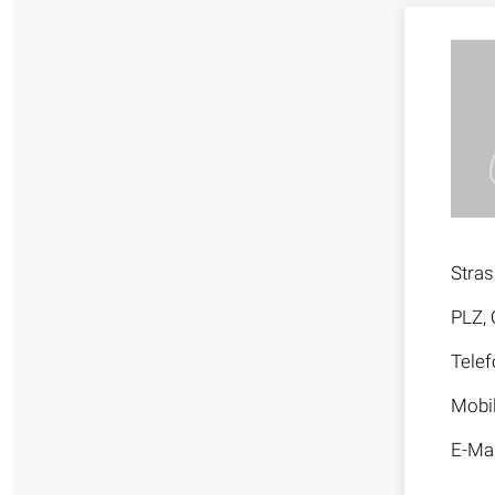
Stra
PLZ, 
Telef
Mobi
E-Mai