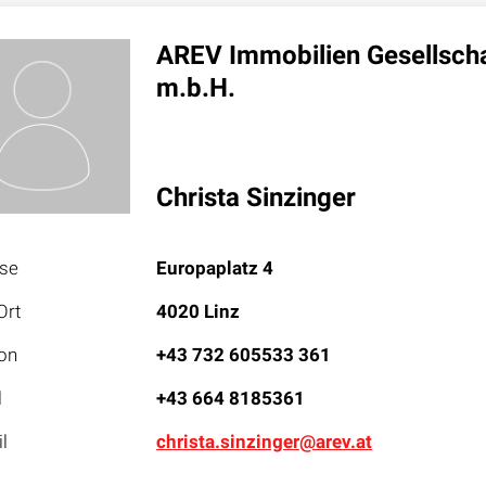
AREV Immobilien Gesellsch
m.b.H.
Christa Sinzinger
sse
Europaplatz 4
Ort
4020 Linz
on
+43 732 605533 361
l
+43 664 8185361
l
christa.sinzinger@arev.at