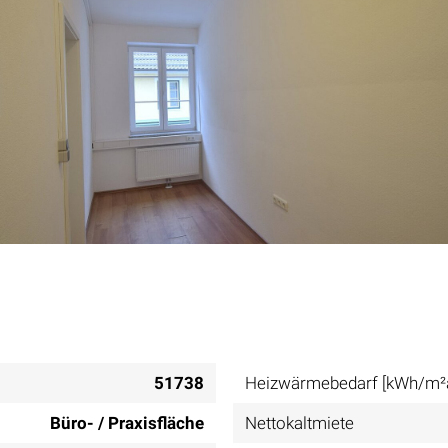
51738
Heizwärmebedarf [kWh/m²
Büro- / Praxisfläche
Nettokaltmiete