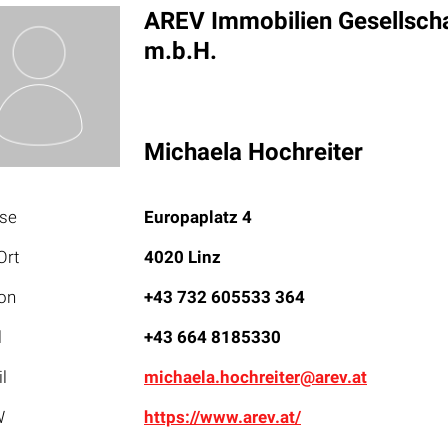
AREV Immobilien Gesellsch
m.b.H.
Michaela Hochreiter
sse
Europaplatz 4
Ort
4020 Linz
on
+43 732 605533 364
l
+43 664 8185330
l
michaela.hochreiter@arev.at
W
https://www.arev.at/