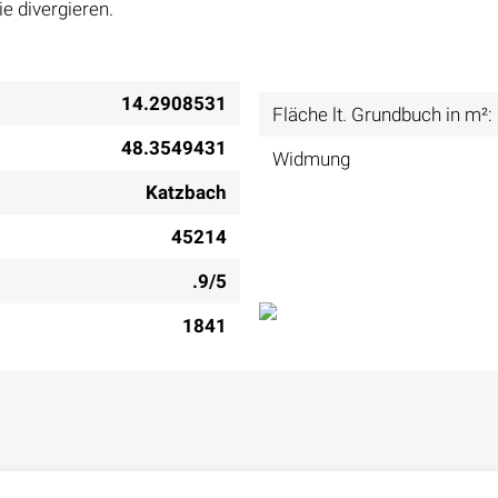
e divergieren.
14.2908531
Fläche lt. Grundbuch in m²:
48.3549431
Widmung
Katzbach
45214
.9/5
1841