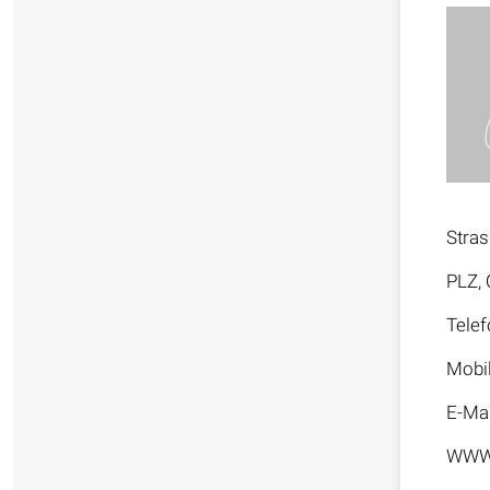
Stra
PLZ, 
Telef
Mobi
E-Mai
WW