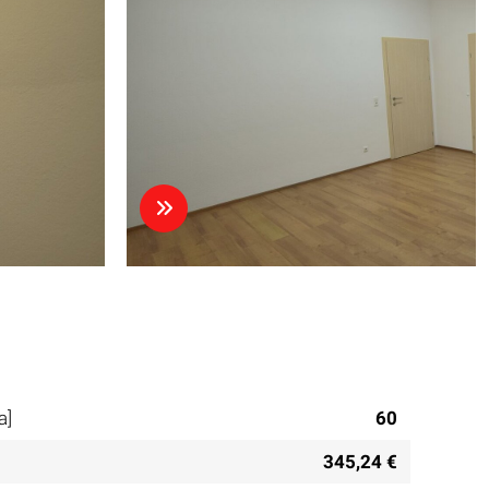
a]
60
345,24 €