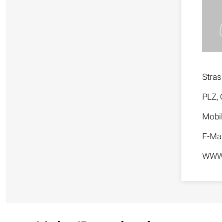
Stra
PLZ, 
Mobi
E-Mai
WW