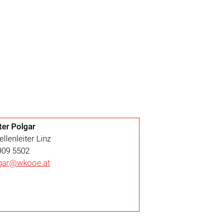
er Polgar
ellenleiter Linz
909 5502
lgar@wkooe.at