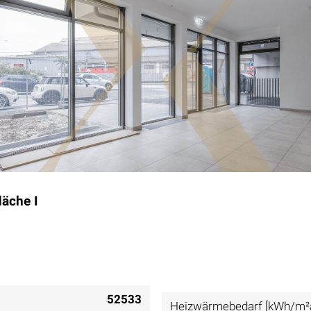
läche I
52533
Heizwärmebedarf [kWh/m²