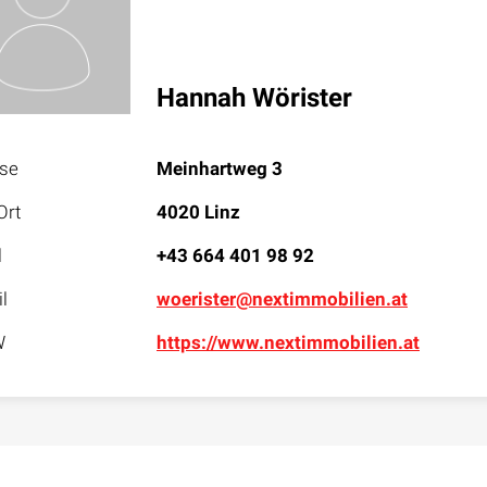
Hannah Wörister
sse
Meinhartweg 3
Ort
4020 Linz
l
+43 664 401 98 92
l
woerister@nextimmobilien.at
W
https://www.nextimmobilien.at