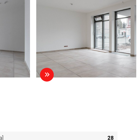
a]
28