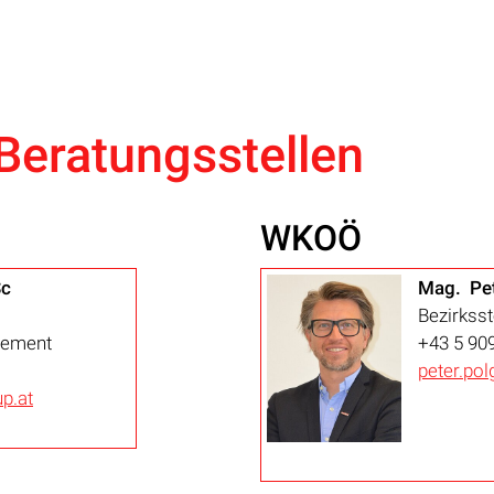
Beratungsstellen
WKOÖ
Sc
Mag. Pet
Bezirksst
gement
+43 5 90
peter.po
p.at