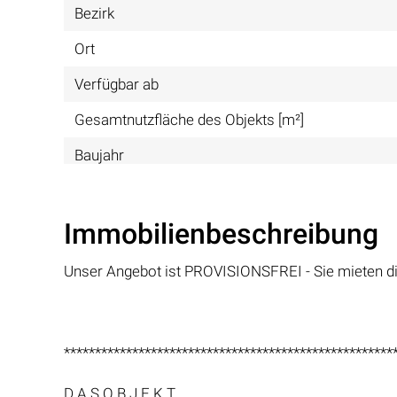
Bezirk
Ort
Verfügbar ab
Gesamtnutzfläche des Objekts [m²]
Baujahr
Immobilienbeschreibung
Unser Angebot ist PROVISIONSFREI - Sie mieten d
*****************************************************
D A S O B J E K T