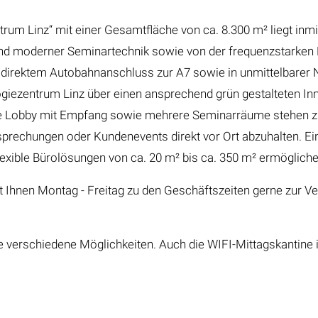
rum Linz“ mit einer Gesamtfläche von ca. 8.300 m² liegt in
r und moderner Seminartechnik sowie von der frequenzstarken 
 direktem Autobahnanschluss zur A7 sowie in unmittelbarer 
giezentrum Linz über einen ansprechend grün gestalteten In
 eine Lobby mit Empfang sowie mehrere Seminarräume stehen 
esprechungen oder Kundenevents direkt vor Ort abzuhalten. 
exible Bürolösungen von ca. 20 m² bis ca. 350 m² ermöglich
hnen Montag - Freitag zu den Geschäftszeiten gerne zur Ver
verschiedene Möglichkeiten. Auch die WIFI-Mittagskantine is