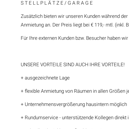
S T E L L P L Ä T Z E / G A R A G E
Zusätzlich bieten wir unseren Kunden während der 
Anmietung an. Der Preis liegt bei € 119,- mtl. (inkl. 
Für Ihre externen Kunden bzw. Besucher haben wir K
UNSERE VORTEILE SIND AUCH IHRE VORTEILE!
+ ausgezeichnete Lage
+ flexible Anmietung von Räumen in allen Größen j
+ Unternehmensvergrößerung hausintern möglich
+ Rundumservice - unterstützende Kollegen direkt