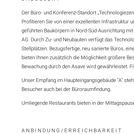
Der Büro- und Konferenz-Standort „Technologiezent
Profitieren Sie von einer exzellenten Infrastruktu
geführten Baukörpern in Nord-Süd-Ausrichtung mit
AG. Durch Zu- und Neubauten verfügt das Technolo
Stellplätzen. Bezugsfertige, neu sanierte Büros,
bieten Ihnen zusätzlich die Möglichkeit größere B
Bewachung durch den Asave wird gewährleistet. Fl
Unser Empfang im Haupteingangsgebäude "A" steht I
Besucher auch bei der Büroraumfindung.
Umliegende Restaurants bieten in der Mittagspause 
A N B I N D U N G / E R R E I C H B A R K E I T