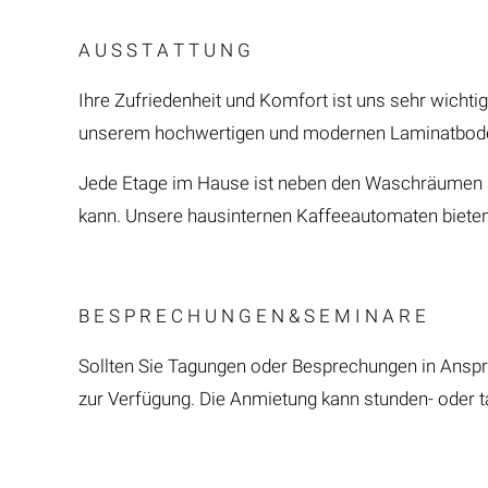
A U S S T A T T U N G
Ihre Zufriedenheit und Komfort ist uns sehr wicht
unserem hochwertigen und modernen Laminatboden 
Jede Etage im Hause ist neben den Waschräumen a
kann. Unsere hausinternen Kaffeeautomaten bieten
B E S P R E C H U N G E N & S E M I N A R E
Sollten Sie Tagungen oder Besprechungen in Anspr
zur Verfügung. Die Anmietung kann stunden- oder ta