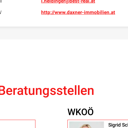
l
l.heidinger@best-real.at
W
http://www.daxner-immobilien.at
Beratungsstellen
WKOÖ
Sigrid Sc