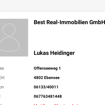
Best Real-Immobilien Gmb
Lukas Heidinger
sse
Offenseeweg 1
Ort
4802 Ebensee
on
06133/40011
l
067763481448