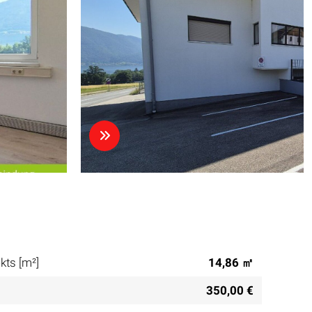
kts [m²]
14,86 ㎡
350,00 €