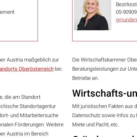
Bezirksst
gement
05-90909
gmunden
per Austria maßgeblich zur
Die Wirtschaftskammer Oberö
andorts Oberösterreich
bei.
Beratungsleistungen zur Unt
Betriebe an.
Wirtschafts-u
le, die am Standort
eichische Standortagentur
Mit juristischen Fakten aus
ndort- und Mitarbeitersuche
Datenschutz sowie Infos zu 
ionalen Förderungen. Weitere
Miete und Pacht, etc.
er Austria im Bereich