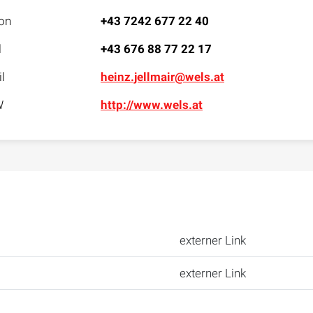
on
+43 7242 677 22 40
l
+43 676 88 77 22 17
l
heinz.jellmair@wels.at
W
http://www.wels.at
externer Link
externer Link