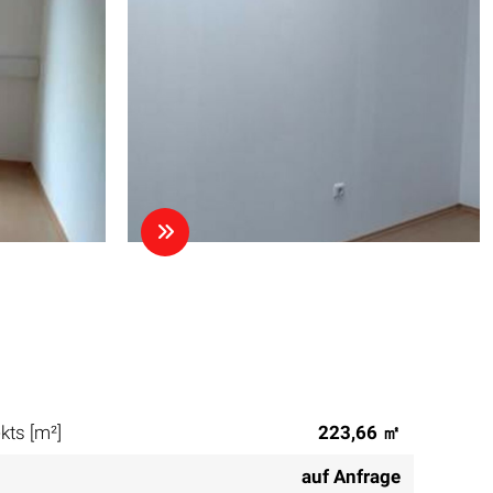
kts [m²]
223,66 ㎡
auf Anfrage