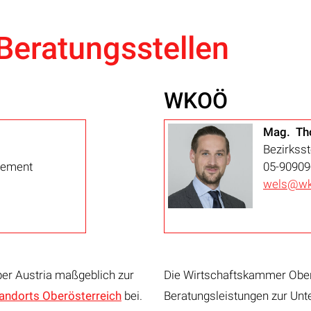
Beratungsstellen
WKOÖ
Mag. Th
Bezirksst
gement
05-90909
wels@wk
per Austria maßgeblich zur
Die Wirtschaftskammer Oberö
andorts Oberösterreich
bei.
Beratungsleistungen zur Unt