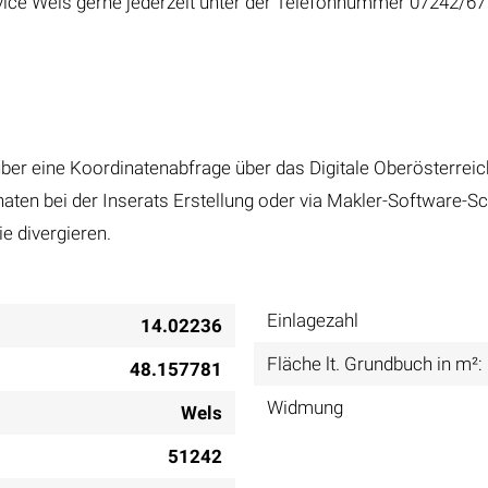
rvice Wels gerne jederzeit unter der Telefonnummer 07242/67
ber eine Koordinatenabfrage über das Digitale Oberösterre
ten bei der Inserats Erstellung oder via Makler-Software-Sch
e divergieren.
Einlagezahl
14.02236
Fläche lt. Grundbuch in m²:
48.157781
Widmung
Wels
51242