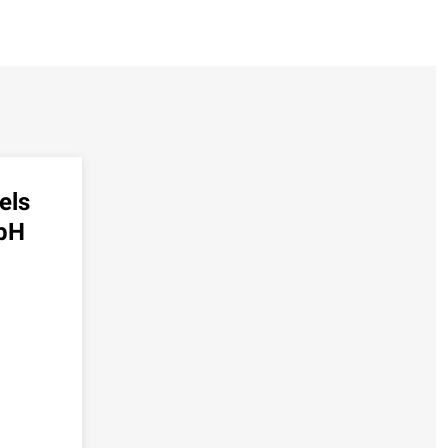
els
mbH