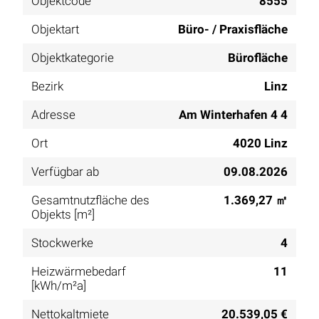
Objektcode
8555
Objektart
Büro- / Praxisfläche
Objektkategorie
Bürofläche
Bezirk
Linz
Adresse
Am Winterhafen 4 4
Ort
4020 Linz
Verfügbar ab
09.08.2026
Gesamtnutzfläche des
1.369,27 ㎡
Objekts [m²]
Stockwerke
4
Heizwärmebedarf
11
[kWh/m²a]
Nettokaltmiete
20.539,05 €