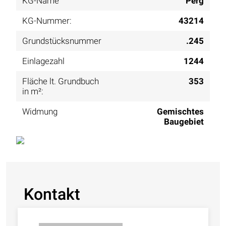
KG-Name
Perg
KG-Nummer:
43214
Grundstücksnummer
.245
Einlagezahl
1244
Fläche lt. Grundbuch
353
in m²:
Widmung
Gemischtes
Baugebiet
Kontakt